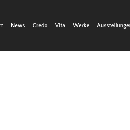
rt
News
Credo
Vita
Werke
Ausstellunge
orgenkirche
 Nordostportal der St. GeorgenkircheBronze, H 3m, 1991–2006, Kar
r: Nordostportal St. Georgen, TympanonBronze, 1991–2006, Karl
ostportal...