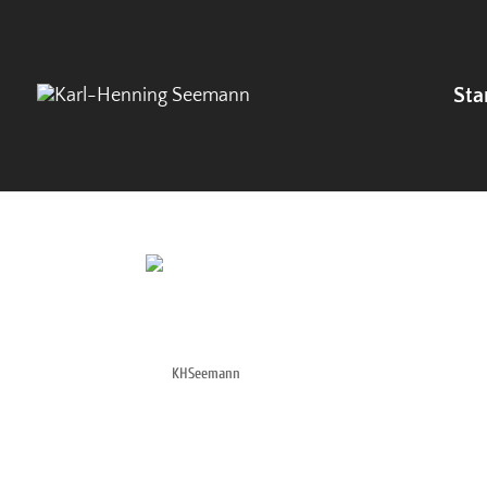
Sta
Wismar: Portal der St.-Ge
von
KHSeemann
|
Apr. 24, 2006
Wismar: Portal der St. Georgenkirche Wismar:
Henning Seemann (Foto: Jutta Brüdern) Wisma
Henning Seemann (Foto: Volster) Wismar: Nord